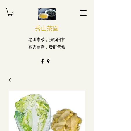
秀山茶園
老田寮茶，強勁回甘
客家農產，發酵天然