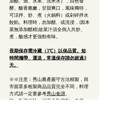
加醋、酒、水果、洗米水），自然發
酵。酸香脆嫩，甘甜爽口，風味獨特，
可涼拌、炒、煮（火鍋料）或剁碎拌水
餃餡。料理時，勿加醋、或洗浸，(因本
菜無添加醋精)故菜汁須全倒入共炒、
煮，酸感才更強勁有味。
長期保存需冷藏（3℃）以保品質。短
時間攜帶、運送，常溫保存請勿超過3
天。
※※注意︰秀山農產嚴守古法精製，與
市面眾多粗製商品品質完全不同，料理
方式請一定要參考
秀山食譜
。
註：歡迎檢驗，絕不含防腐劑、色素、
香精、味精、糖精、二氧化硫、石灰、
漂白劑。
產品資訊