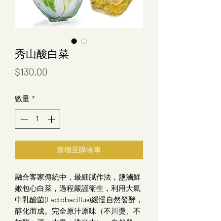
秀山酸白菜
價
$130.00
格
數量
*
新增至購物車
融合客家傳統中，最細膩作法，鹽滷鮮
嫩包心白菜，過程嚴謹衛生，利用大氣
中乳酸菌(Lactobacillus)緩慢自然發酵，
醇化而成。完全原汁原味（不川燙、不