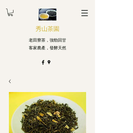
秀山茶園
老田寮茶，強勁回甘
客家農產，發酵天然