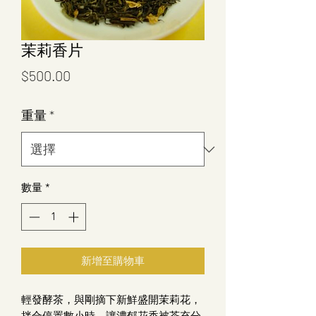
茉莉香片
價
$500.00
格
重量
*
數量
*
新增至購物車
輕發酵茶，與剛摘下新鮮盛開茉莉花，
拌合停置數小時，讓濃郁花香被茶充分