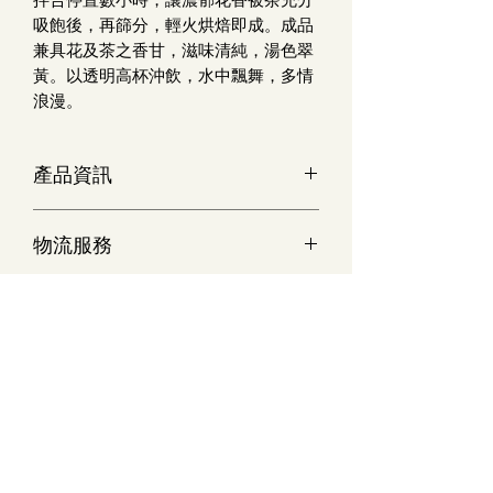
吸飽後，再篩分，輕火烘焙即成。成品
兼具花及茶之香甘，滋味清純，湯色翠
黃。以透明高杯沖飲，水中飄舞，多情
浪漫。
產品資訊
茉莉香片：NT$ 1000 /台斤
物流服務
台灣本島常溫物流費用150元，宅配到
府，貨到收款。
消費滿2000元，即享免運費。